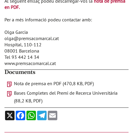
Al següent enllaç podeu descarregar-vos la
nota de premsa
en PDF.
Per a més informació podeu contactar amb:
Olga Garcia
olga@premsacomarcal.cat
Hospital, 110-112
08001 Barcelona
Tel 93 442 14 34
www.premsacomarcal.cat
Documents
Nota de premsa en PDF (470,8 KB, PDF)
Bases Completes del Premi de Recerca Universitària
(88,2 KB, PDF)
X
Facebook
WhatsApp
Telegram
Email