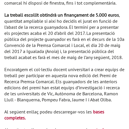
comarcal hi disposi de finestra, fins i tot complementària.
La treball escollit obtindrà un finançament de 5.000 euros
,
quantitat ampliable si així ho decidís el jurat en funció de
l’abast de la recerca guanyadora. El termini per a presentar
els projectes acaba el 20 d’abril del 2017. La presentació
pública del projecte guanyador es farà en el decurs de la 10a
Convenció de la Premsa Comarcal i Local, el dia 20 de maig
del 2017 a Igualada (Anoia) i, la presentació pública del
treball acabat es farà el mes de maig de l’any següent, 2018.
Encoratgem el col·lectiu docent universitari a crear equips de
treball per participar en aquesta nova edició del Premi de
Recerca Premsa Comarcal. Els guanyadors de les anteriors
edicions del premi han estat equips d’investigació i recerca
de les universitats de Vic, Autònoma de Barcelona, Ramon
Llull - Blanquerna, Pompeu Fabra, Jaume I i Abat Oliba.
Al següent enllaç podeu descarregar-vos les
bases
completes.