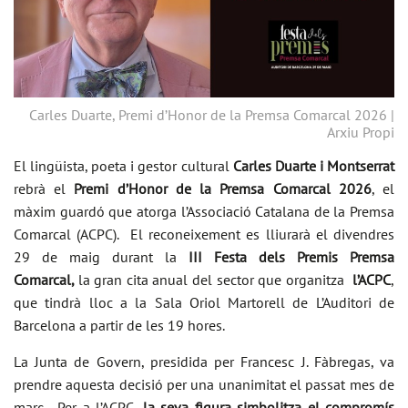
Carles Duarte, Premi d’Honor de la Premsa Comarcal 2026 |
Arxiu Propi
El lingüista, poeta i gestor cultural
Carles Duarte i Montserrat
rebrà el
Premi d’Honor de la Premsa Comarcal 2026
, el
màxim guardó que atorga l’Associació Catalana de la Premsa
Comarcal (ACPC). El reconeixement es lliurarà el divendres
29 de maig durant la
III Festa dels Premis Premsa
Comarcal,
la gran cita anual del sector que organitza
l’ACPC
,
que tindrà lloc a la Sala Oriol Martorell de L’Auditori de
Barcelona a partir de les 19 hores.
La Junta de Govern, presidida per Francesc J. Fàbregas, va
prendre aquesta decisió per una unanimitat el passat mes de
març. Per a l’ACPC,
la seva figura simbolitza el compromís