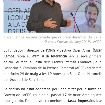
Òscar Camps, en una xerrada que va oferir durant el Dia de la
Premsa Comarcal, l'any 2019. | ACPC
El fundador i director de l’ONG Proactiva Open Arms,
Òscar
Camps
, rebrà el
Premi a la Tolerància
-en la seva primera
edició- durant la Festa dels Premis Premsa Comarcal, que
l’Associació Catalana de la Premsa Comarcal (ACPC) celebrarà
el pròxim 29 de maig a les 19 hores a la Sala Oriol Martorell
de L’Auditori de Barcelona.
La decisió ha estat adoptada per unanimitat per la Junta de
Govern de l’ACPC, reunida el passat 17 de març. Amb aquest
nou guardó, l’entitat vol reconèixer la
tasca imprescindible