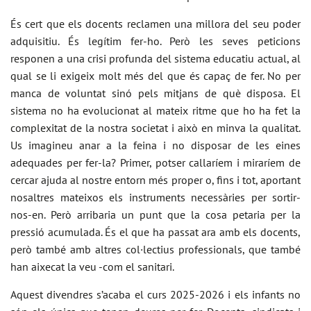
És cert que els docents reclamen una millora del seu poder
adquisitiu. És legítim fer-ho. Però les seves peticions
responen a una crisi profunda del sistema educatiu actual, al
qual se li exigeix molt més del que és capaç de fer. No per
manca de voluntat sinó pels mitjans de què disposa. El
sistema no ha evolucionat al mateix ritme que ho ha fet la
complexitat de la nostra societat i això en minva la qualitat.
Us imagineu anar a la feina i no disposar de les eines
adequades per fer-la? Primer, potser callaríem i miraríem de
cercar ajuda al nostre entorn més proper o, fins i tot, aportant
nosaltres mateixos els instruments necessàries per sortir-
nos-en. Però arribaria un punt que la cosa petaria per la
pressió acumulada. És el que ha passat ara amb els docents,
però també amb altres col·lectius professionals, que també
han aixecat la veu -com el sanitari.
Aquest divendres s’acaba el curs 2025-2026 i els infants no