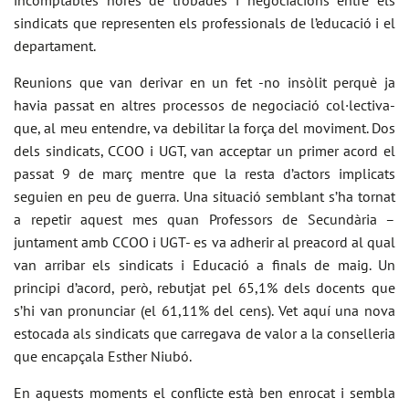
incomptables hores de trobades i negociacions entre els
sindicats que representen els professionals de l’educació i el
departament.
Reunions que van derivar en un fet -no insòlit perquè ja
havia passat en altres processos de negociació col·lectiva-
que, al meu entendre, va debilitar la força del moviment. Dos
dels sindicats, CCOO i UGT, van acceptar un primer acord el
passat 9 de març mentre que la resta d’actors implicats
seguien en peu de guerra. Una situació semblant s’ha tornat
a repetir aquest mes quan Professors de Secundària –
juntament amb CCOO i UGT- es va adherir al preacord al qual
van arribar els sindicats i Educació a finals de maig. Un
principi d’acord, però, rebutjat pel 65,1% dels docents que
s’hi van pronunciar (el 61,11% del cens). Vet aquí una nova
estocada als sindicats que carregava de valor a la conselleria
que encapçala Esther Niubó.
En aquests moments el conflicte està ben enrocat i sembla