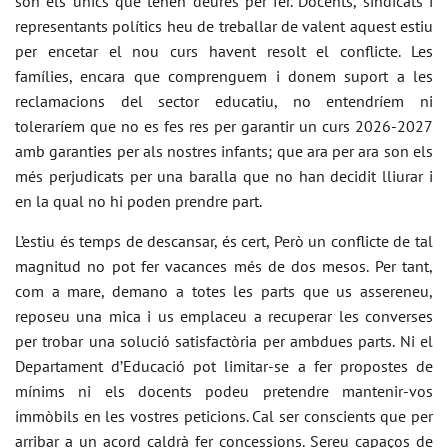
són els únics que tenen deures per fer. Docents, sindicats i
representants polítics heu de treballar de valent aquest estiu
per encetar el nou curs havent resolt el conflicte. Les
famílies, encara que comprenguem i donem suport a les
reclamacions del sector educatiu, no entendríem ni
toleraríem que no es fes res per garantir un curs 2026-2027
amb garanties per als nostres infants; que ara per ara son els
més perjudicats per una baralla que no han decidit lliurar i
en la qual no hi poden prendre part.
L’estiu és temps de descansar, és cert, Però un conflicte de tal
magnitud no pot fer vacances més de dos mesos. Per tant,
com a mare, demano a totes les parts que us assereneu,
reposeu una mica i us emplaceu a recuperar les converses
per trobar una solució satisfactòria per ambdues parts. Ni el
Departament d’Educació pot limitar-se a fer propostes de
mínims ni els docents podeu pretendre mantenir-vos
immòbils en les vostres peticions. Cal ser conscients que per
arribar a un acord caldrà fer concessions. Sereu capaços de