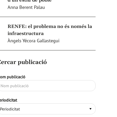
d’un estiu de poble
Anna Berent Palau
RENFE: el problema no és només la
infraestructura
Àngels Yécora Gallastegui
Cercar publicació
om publicació
eriodicitat