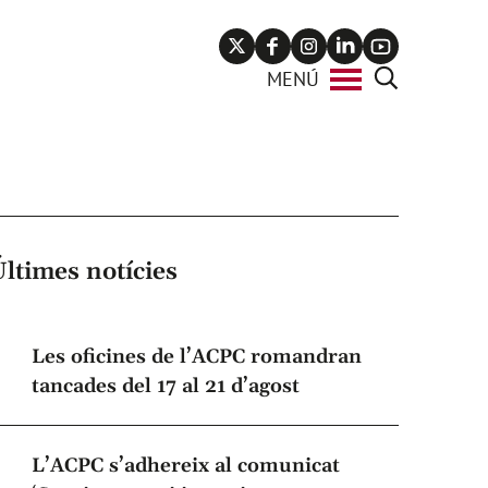
X
Facebook
Instagram
Linkedin
Youtube
MENÚ
Cerca
Últimes notícies
Les oficines de l’ACPC romandran
tancades del 17 al 21 d’agost
L’ACPC s’adhereix al comunicat