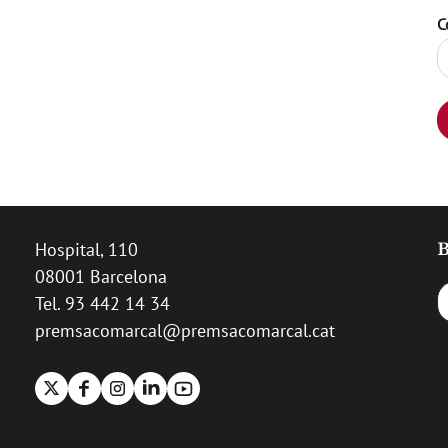
C
Hospital, 110
B
08001 Barcelona
Tel. 93 442 14 34
premsacomarcal@premsacomarcal.cat
X
Facebook
Instagram
Linkedin
Youtube