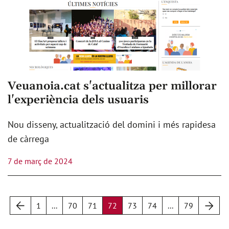
Veuanoia.cat s'actualitza per millorar
l'experiència dels usuaris
Nou disseny, actualització del domini i més rapidesa
de càrrega
7 de març de 2024
Anterior
Següen
1
...
70
71
72
73
74
...
79