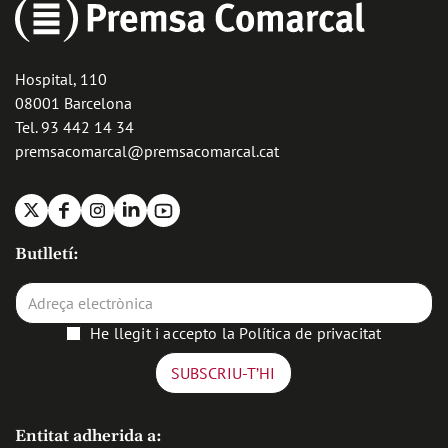
Hospital, 110
08001 Barcelona
Tel. 93 442 14 34
premsacomarcal@premsacomarcal.cat
X
Facebook
Instagram
Linkedin
Youtube
Butlletí:
He llegit i accepto la
Política de privacitat
Entitat adherida a: