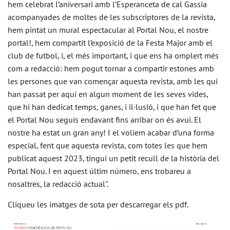
hem celebrat l’aniversari amb l’Esperanceta de cal Gassia
acompanyades de moltes de les subscriptores de la revista,
hem pintat un mural espectacular al Portal Nou, el nostre
portal!, hem compartit l’exposició de la Festa Major amb el
club de futbol, i, el més important, i que ens ha omplert més
com a redacció: hem pogut tornar a compartir estones amb
les persones que van començar aquesta revista, amb les qui
han passat per aquí en algun moment de les seves vides,
que hi han dedicat temps, ganes, i il·lusió, i que han fet que
el Portal Nou seguís endavant fins arribar on és avui. El
nostre ha estat un gran any! I el volíem acabar d’una forma
especial, fent que aquesta revista, com totes les que hem
publicat aquest 2023, tingui un petit recull de la història del
Portal Nou. I en aquest últim número, ens trobareu a
nosaltres, la redacció actual".
Cliqueu les imatges de sota per descarregar els pdf.