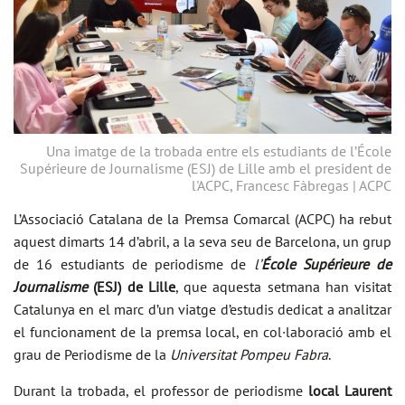
Una imatge de la trobada entre els estudiants de l’École
Supérieure de Journalisme (ESJ) de Lille amb el president de
l'ACPC, Francesc Fàbregas | ACPC
L’Associació Catalana de la Premsa Comarcal (ACPC) ha rebut
aquest dimarts 14 d’abril, a la seva seu de Barcelona, un grup
de 16 estudiants de periodisme de
l’
École Supérieure de
Journalisme
(ESJ) de Lille
, que aquesta setmana han visitat
Catalunya en el marc d’un viatge d’estudis dedicat a analitzar
el funcionament de la premsa local, en col·laboració amb el
grau de Periodisme de la
Universitat Pompeu Fabra
.
Durant la trobada, el professor de periodisme
local Laurent