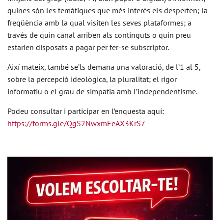
quines són les temàtiques que més interès els desperten; la
freqüència amb la qual visiten les seves plataformes; a
través de quin canal arriben als continguts o quin preu
estarien disposats a pagar per fer-se subscriptor.
Així mateix, també se’ls demana una valoració, de l’1 al 5,
sobre la percepció ideològica, la pluralitat; el rigor
informatiu o el grau de simpatia amb l’independentisme.
Podeu consultar i participar en l’enquesta aquí:
https://forms.gle/QgS2NwxmEeAX3KrS7