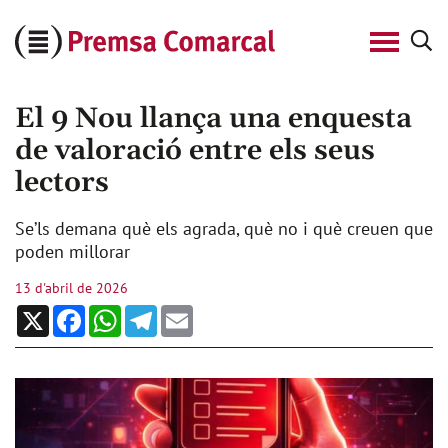
Cerca
Premsa
Comarcal
El 9 Nou llança una enquesta
de valoració entre els seus
lectors
Se’ls demana què els agrada, què no i què creuen que
poden millorar
13 d'abril de 2026
X
Facebook
WhatsApp
Telegram
Email