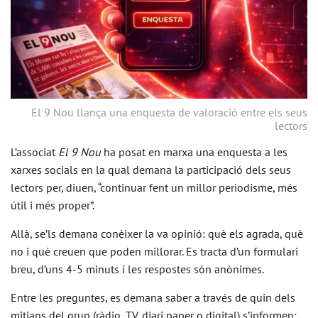
El 9 Nou llança una enquesta de valoració entre els seus
lectors
L’associat
El 9 Nou
ha posat en marxa una enquesta a les
xarxes socials en la qual demana la participació dels seus
lectors per, diuen, “continuar fent un millor periodisme, més
útil i més proper”.
Allà, se’ls demana conèixer la va opinió: què els agrada, què
no i què creuen que poden millorar. Es tracta d’un formulari
breu, d’uns 4-5 minuts i les respostes són anònimes.
Entre les preguntes, es demana saber a través de quin dels
mitjans del grup (ràdio, TV, diari paper o digital) s’informen;