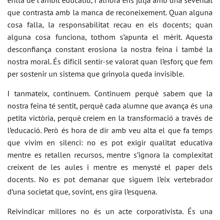
enllà de l’àmbit educatiu, i alhora ens jutja amb una severitat
que contrasta amb la manca de reconeixement. Quan alguna
cosa falla, la responsabilitat recau en els docents; quan
alguna cosa funciona, tothom s’apunta el mèrit. Aquesta
desconfiança constant erosiona la nostra feina i també la
nostra moral. És difícil sentir-se valorat quan l’esforç que fem
per sostenir un sistema que grinyola queda invisible.
I tanmateix, continuem. Continuem perquè sabem que la
nostra feina té sentit, perquè cada alumne que avança és una
petita victòria, perquè creiem en la transformació a través de
l’educació. Però és hora de dir amb veu alta el que fa temps
que vivim en silenci: no es pot exigir qualitat educativa
mentre es retallen recursos, mentre s’ignora la complexitat
creixent de les aules i mentre es menysté el paper dels
docents. No es pot demanar que siguem l’eix vertebrador
d’una societat que, sovint, ens gira l’esquena.
Reivindicar millores no és un acte corporativista. És una