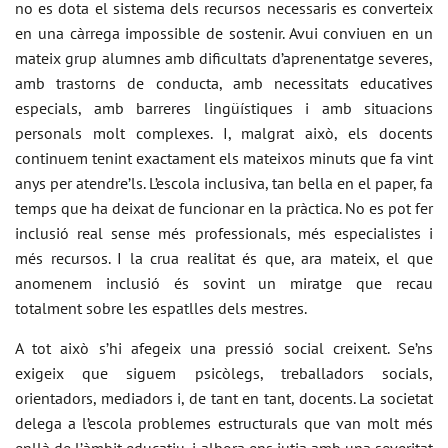
no es dota el sistema dels recursos necessaris es converteix
en una càrrega impossible de sostenir. Avui conviuen en un
mateix grup alumnes amb dificultats d’aprenentatge severes,
amb trastorns de conducta, amb necessitats educatives
especials, amb barreres lingüístiques i amb situacions
personals molt complexes. I, malgrat això, els docents
continuem tenint exactament els mateixos minuts que fa vint
anys per atendre’ls. L’escola inclusiva, tan bella en el paper, fa
temps que ha deixat de funcionar en la pràctica. No es pot fer
inclusió real sense més professionals, més especialistes i
més recursos. I la crua realitat és que, ara mateix, el que
anomenem inclusió és sovint un miratge que recau
totalment sobre les espatlles dels mestres.
A tot això s’hi afegeix una pressió social creixent. Se’ns
exigeix que siguem psicòlegs, treballadors socials,
orientadors, mediadors i, de tant en tant, docents. La societat
delega a l’escola problemes estructurals que van molt més